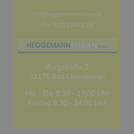
info@heggemannmedien.de
Fax: 05252 9653-19
Burgstraße 2
33175 Bad Lippspringe
Mo. - Do. 8:30 - 17:00 Uhr
Freitag 8:30 - 14:00 Uhr